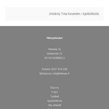
Article by
Tiina Kuivaniemi
/
Ajankohtaista
Yhteystiedot
Tekmala Oy
Veikkointie 22
03100 NUMMELA
Puhelin 0207 924 200
Sähköposti info@tekmala.fi
Etusivu
Yritys
Tuotteet
Ajankohtaista
Ota yhteyttä