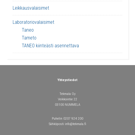
Leikkausvalaisimet
Laboratoriovalaisimet
Taneo
Tameto
TANEO kiinteästi asennettava
Yhteystiedot
Tekmala Oy
Veikkointie 22
03100 NUMMELA
Puhelin 0207 924 200
Sähköposti info@tekmala.fi