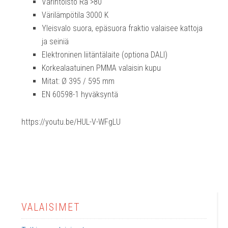
Värintoisto Ra >80
Värilämpötila 3000 K
Yleisvalo suora, epäsuora fraktio valaisee kattoja
ja seiniä
Elektroninen liitäntälaite (optiona DALI)
Korkealaatuinen PMMA valaisin kupu
Mitat: Ø 395 / 595 mm
EN 60598-1 hyväksyntä
https://youtu.be/HUL-V-WFgLU
VALAISIMET