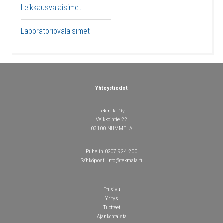
Leikkausvalaisimet
Laboratoriovalaisimet
Yhteystiedot
Tekmala Oy
Veikkointie 22
03100 NUMMELA
Puhelin 0207 924 200
Sähköposti info@tekmala.fi
Etusivu
Yritys
Tuotteet
Ajankohtaista