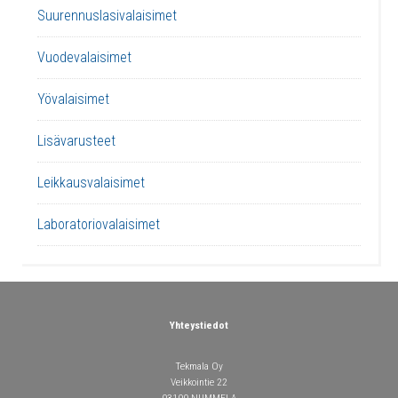
Suurennuslasivalaisimet
Vuodevalaisimet
Yövalaisimet
Lisävarusteet
Leikkausvalaisimet
Laboratoriovalaisimet
Yhteystiedot
Tekmala Oy
Veikkointie 22
03100 NUMMELA