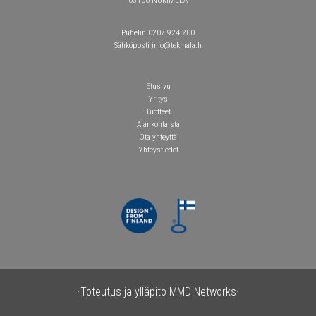
Puhelin 0207 924 200
Sähköposti info@tekmala.fi
Etusivu
Yritys
Tuotteet
Ajankohtaista
Ota yhteyttä
Yhteystiedot
·Toteutus ja ylläpito
MMD Networks·