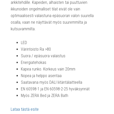
arkkitehdille. Kapeiden, alhaisten tai puuttuvien
ikkunoiden ongelmalliset tilat eivät ole vain
optimaalisesti valaistuna epäsuoran valon suurella
osalla, vaan ne näyttävät myös suuremmilta ja
kutsuvammilta.
LED
Värintoisto Ra >80
Suora / epäsuora valaistus
Energiatehokas
Kapea runko. Korkeus vain 20mm
Nopea ja helppo asentaa
Saatavana myös DALI liitäntälaitteella
EN 60598-1 ja EN 60598-2-25 hyväksynnät
Myös ZERA Bed ja ZERA Bath
Lataa tästä esite