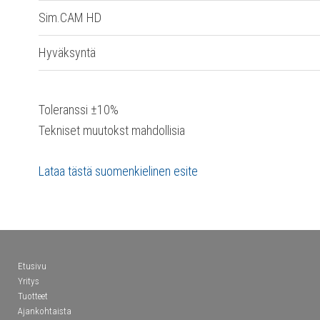
Sim.CAM HD
Hyväksyntä
Toleranssi ±10%
Tekniset muutokst mahdollisia
Lataa tästä suomenkielinen esite
Etusivu
Yritys
Tuotteet
Ajankohtaista