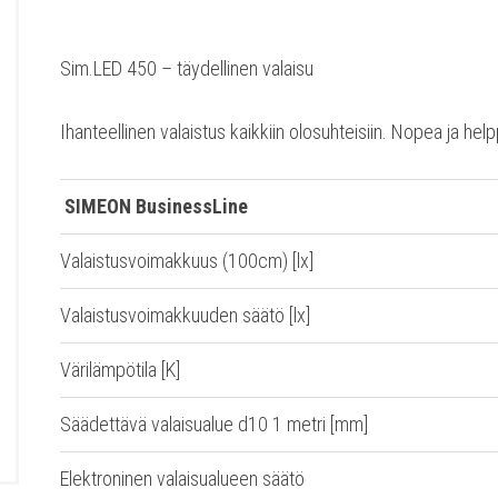
Sim.LED 450 – täydellinen valaisu
Ihanteellinen valaistus kaikkiin olosuhteisiin. Nopea ja hel
SIMEON BusinessLine
Valaistusvoimakkuus (100cm) [lx]
Valaistusvoimakkuuden säätö [lx]
Värilämpötila [K]
Säädettävä valaisualue d10 1 metri [mm]
Elektroninen valaisualueen säätö