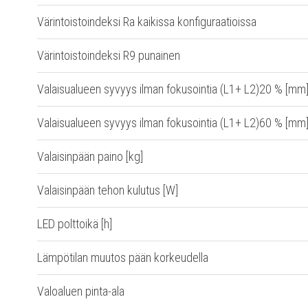
Värintoistoindeksi Ra kaikissa konfiguraatioissa
Värintoistoindeksi R9 punainen
Valaisualueen syvyys ilman fokusointia (L1+ L2)20 % [mm
Valaisualueen syvyys ilman fokusointia (L1+ L2)60 % [mm
Valaisinpään paino [kg]
Valaisinpään tehon kulutus [W]
LED polttoikä [h]
Lämpötilan muutos pään korkeudella
Valoaluen pinta-ala