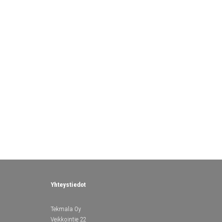
Yhteystiedot
Tekmala Oy
Veikkointie 22